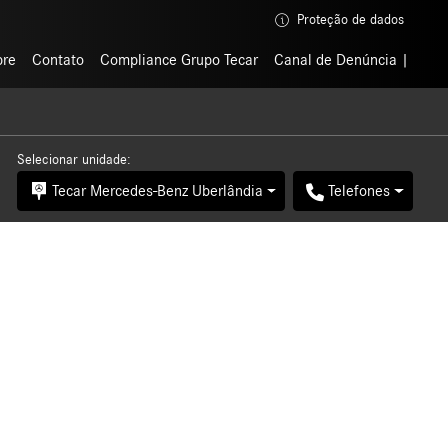
Proteção de dados
Proteção de dados
bre
bre
Contato
Contato
Compliance Grupo Tecar
Compliance Grupo Tecar
Canal de Denúncia
Canal de Denúncia
Selecionar unidade:
Tecar Mercedes-Benz Uberlândia
Telefones