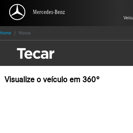
Mercedes-Benz
Mercedes-Benz
Veíc
Veíc
Home
Novos
Visualize o veículo em 360°