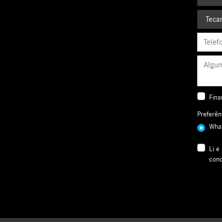
Fina
Preferên
Wha
Li e
conc