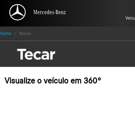
Mercedes-Benz
Mercedes-Benz
Veíc
Veíc
Home
Novos
Visualize o veículo em 360°