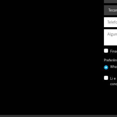
Fina
Preferên
Wha
Li e
conc