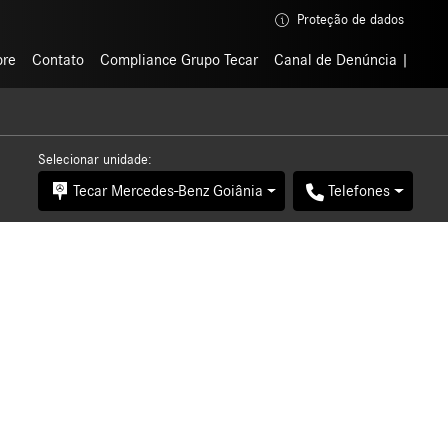
Proteção de dados
Proteção de dados
bre
bre
Contato
Contato
Compliance Grupo Tecar
Compliance Grupo Tecar
Canal de Denúncia
Canal de Denúncia
Selecionar unidade:
Tecar Mercedes-Benz Goiânia
Telefones