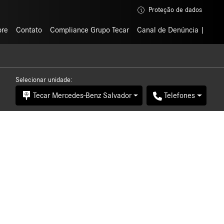
Proteção de dados
Proteção de dados
bre
bre
Contato
Contato
Compliance Grupo Tecar
Compliance Grupo Tecar
Canal de Denúncia
Canal de Denúncia
Selecionar unidade:
Tecar Mercedes-Benz Salvador
Telefones