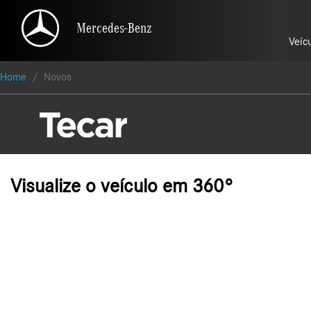
Mercedes-Benz
Mercedes-Benz
Veíc
Veíc
Home
Novos
Visualize o veículo em 360°