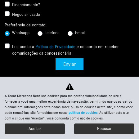
Financiamento?
Negociar usado
Preferência de contato:
Whatsapp
Telefone
Email
Li e aceito a
Política de Privacidade
e concordo em receber
comunicações da concessionária.
Enviar
A Tecar Mercedes-Benz usa cookies para melhorar a funcionalidade do site e
fornecer a você uma melhor experiência de navegação, permitindo que os parceiros
o anunciem. Informações detalhadas sobre o uso de cookies neste site, e como você
pode recusá-las, são fornecidas em nossa
política de cookies
. Ao utilizar este site
com o clique em "Aceitar”, você concorda com o uso de cookies.
Selecionar unidade:
Aceitar
Recusar
Tecar Merc..
Telefones
Agendamento de
Ofertas
Nossos veículos
Entre em contato
Whatsapp
revisão