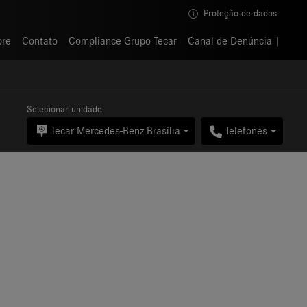
Proteção de dados
Proteção de dados
bre
bre
Contato
Contato
Compliance Grupo Tecar
Compliance Grupo Tecar
Canal de Denúncia
Canal de Denúncia
Selecionar unidade:
Tecar Mercedes-Benz Brasília
Telefones