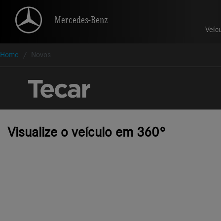
Mercedes-Benz
Mercedes-Benz
Veíc
Veíc
Home
Novos
Visualize o veículo em 360°