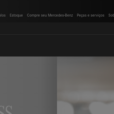
ulos
ulos
Estoque
Estoque
Compre seu Mercedes-Benz
Compre seu Mercedes-Benz
Peças e serviços
Peças e serviços
So
So