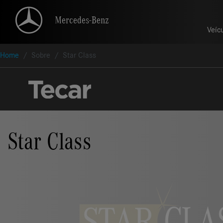
Mercedes-Benz
Mercedes-Benz
Veíc
Veíc
Home
Sobre
Star Class
Star Class