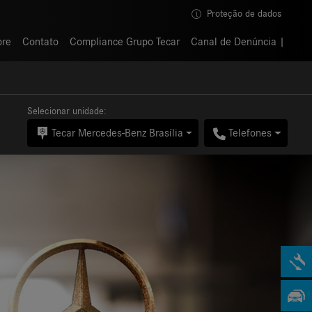
Proteção de dados
Proteção de dados
bre
bre
Contato
Contato
Compliance Grupo Tecar
Compliance Grupo Tecar
Canal de Denúncia
Canal de Denúncia
Selecionar unidade:
Tecar Mercedes-Benz Brasília
Telefones