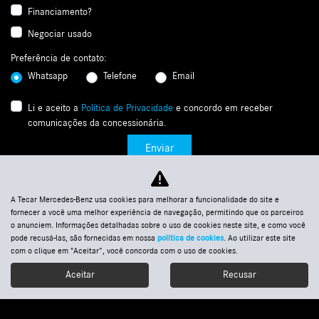
Financiamento?
Negociar usado
Preferência de contato:
Whatsapp
Telefone
Email
Li e aceito a
Política de Privacidade
e concordo em receber
comunicações da concessionária.
Enviar
A Tecar Mercedes-Benz usa cookies para melhorar a funcionalidade do site e
fornecer a você uma melhor experiência de navegação, permitindo que os parceiros
o anunciem. Informações detalhadas sobre o uso de cookies neste site, e como você
pode recusá-las, são fornecidas em nossa
política de cookies
. Ao utilizar este site
com o clique em "Aceitar”, você concorda com o uso de cookies.
Aceitar
Recusar
Selecionar unidade:
Agendamento de
Ofertas
Nossos veículos
Entre em contato
Whatsapp
revisão
Tecar Merc..
Telefones