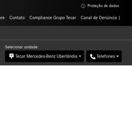
Proteção de dados
Proteção de dados
bre
bre
Contato
Contato
Compliance Grupo Tecar
Compliance Grupo Tecar
Canal de Denúncia
Canal de Denúncia
Selecionar unidade:
Tecar Mercedes-Benz Uberlândia
Telefones