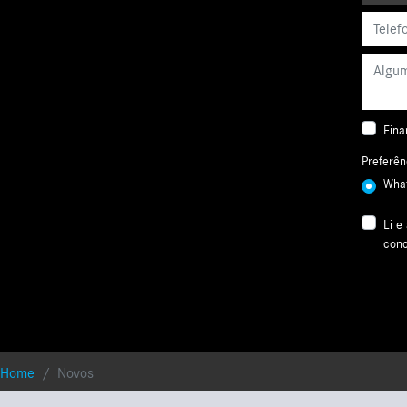
Fina
Preferên
Wha
Li e
conc
Home
Novos