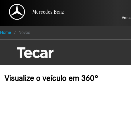
Mercedes-Benz
Mercedes-Benz
Veíc
Veíc
Home
Novos
Visualize o veículo em 360°