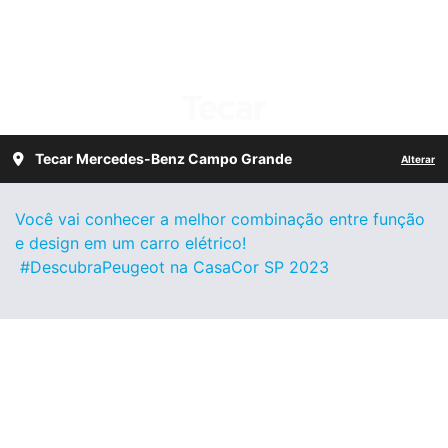
Tecar Mercedes-Benz Campo Grande
Alterar
Você vai conhecer a melhor combinação entre função
e design em um carro elétrico!
#DescubraPeugeot na CasaCor SP 2023
Entre em contato
Para solicitar mais informações ou tirar dúvidas, por
favor, preencha o formulário abaixo que entraremos
em contato com você rapidamente.