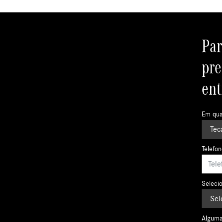
Par
pre
ent
Em qua
Telefo
Selecio
Alguma