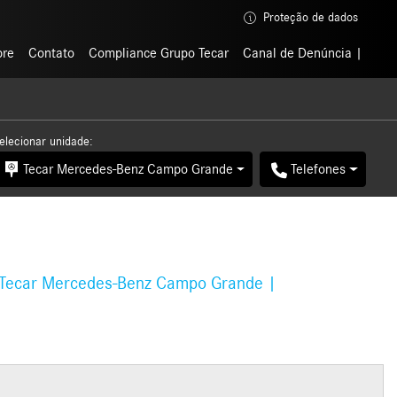
Proteção de dados
Proteção de dados
bre
bre
Contato
Contato
Compliance Grupo Tecar
Compliance Grupo Tecar
Canal de Denúncia
Canal de Denúncia
elecionar unidade:
Tecar Mercedes-Benz Campo Grande
Telefones
Tecar Mercedes-Benz Campo Grande