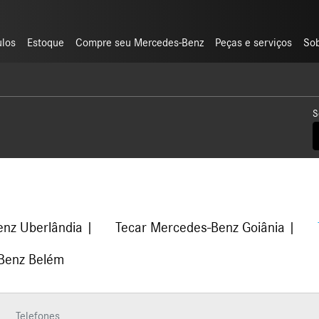
ulos
ulos
Estoque
Estoque
Compre seu Mercedes-Benz
Compre seu Mercedes-Benz
Peças e serviços
Peças e serviços
So
So
S
enz Uberlândia
Tecar Mercedes-Benz Goiânia
Benz Belém
Telefones