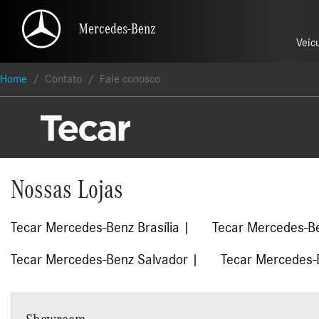
Mercedes-Benz
Mercedes-Benz
Veíc
Veíc
Home
Contato
Fale conosco
Nossas Lojas
Tecar Mercedes-Benz Brasília
Tecar Mercedes-B
Tecar Mercedes-Benz Salvador
Tecar Mercedes-