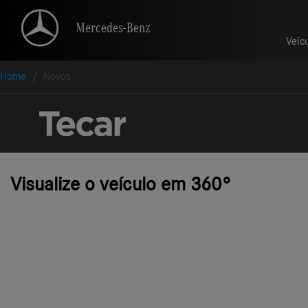
Mercedes-Benz
Mercedes-Benz
Veíc
Veíc
Home
Novos
Visualize o veículo em 360°