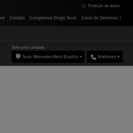
Proteção de dados
Proteção de dados
bre
bre
Contato
Contato
Compliance Grupo Tecar
Compliance Grupo Tecar
Canal de Denúncia
Canal de Denúncia
Selecionar unidade:
Tecar Mercedes-Benz Brasília
Telefones