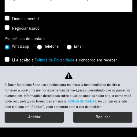
Financiamento?
Negociar usado
Preferência de contato:
Whatsapp
Telefone
Email
Li e aceito a
Política de Privacidade
e concordo em receber
comunicações da concessionária.
Enviar
A Tecar Mercedes-Benz usa cookies para melhorar a funcionalidade do site e
fornecer a você uma melhor experiência de navegação, permitindo que os parceiros
o anunciem. Informações detalhadas sobre o uso de cookies neste site, e como você
pode recusá-las, são fornecidas em nossa
política de cookies
. Ao utilizar este site
com o clique em "Aceitar”, você concorda com o uso de cookies.
Aceitar
Recusar
Agendamento de
Ofertas
Nossos veículos
Entre em contato
Whatsapp
revisão
Selecionar unidade: