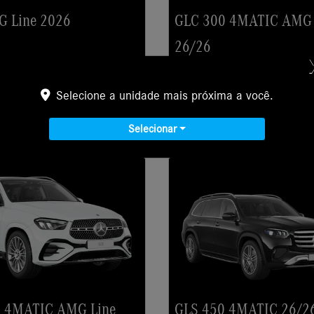
G Line 2026
GLC 300 4MATIC AMG 
26/26
ecial para CNPJ
Taxa 0%
Selecione a unidade mais próxima a você.
Condição especial para CNPJ
Selecionar
Ver detalhes
Ver detalhes
d 4MATIC AMG Line
GLS 450 4MATIC 26/2