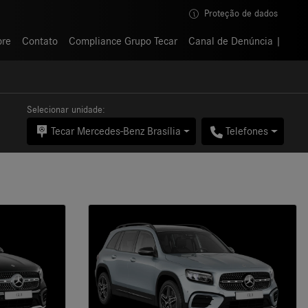
Proteção de dados
Proteção de dados
bre
bre
Contato
Contato
Compliance Grupo Tecar
Compliance Grupo Tecar
Canal de Denúncia
Canal de Denúncia
Selecionar unidade:
Tecar Mercedes-Benz Brasília
Telefones