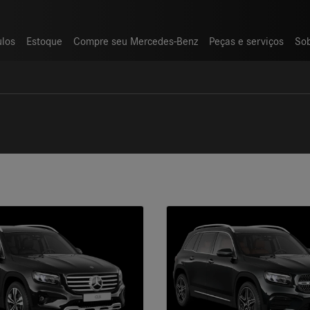
ulos
ulos
Estoque
Estoque
Compre seu Mercedes-Benz
Compre seu Mercedes-Benz
Peças e serviços
Peças e serviços
So
So