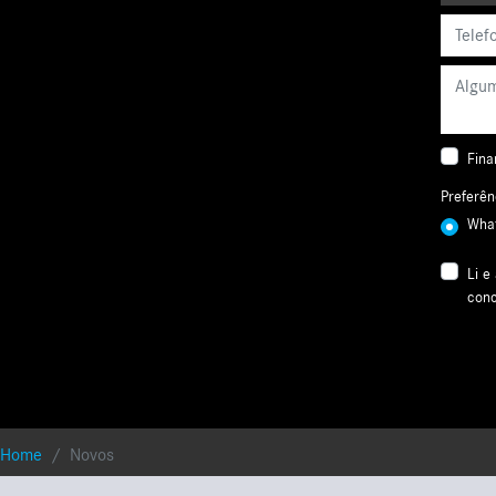
Fina
Preferên
Wha
Li e
conc
Home
Novos