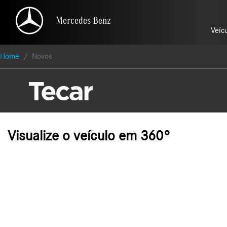
Mercedes-Benz
Mercedes-Benz
Veíc
Veíc
Home
Novos
Visualize o veículo em 360°