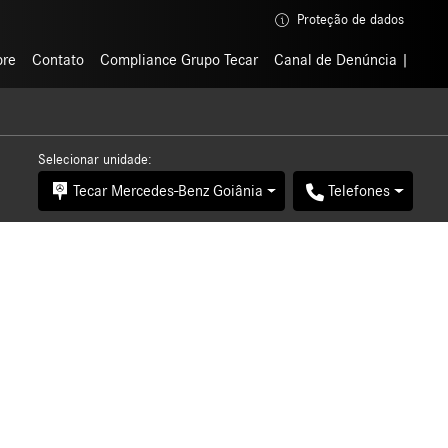
Proteção de dados
Proteção de dados
bre
bre
Contato
Contato
Compliance Grupo Tecar
Compliance Grupo Tecar
Canal de Denúncia
Canal de Denúncia
Selecionar unidade:
Tecar Mercedes-Benz Goiânia
Telefones